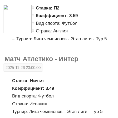
Ставка: П2
Коэффициент: 3.59
Вид спорта: Футбол
Страна: Англия
Турнир: Лига чемпионов - Этап лиги - Тур 5
Матч Атлетико - Интер
2025-11-26 23:00:00
Ставка: Ничья
Коэффициент: 3.49
Вид спорта: Футбол
Страна: Испания
Турнир: Лига чемпионов - Этап лиги - Тур 5