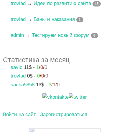
trovlad
→
Идеи по развитию сайта
45
trovlad
→
Баны и наказания
1
admin
→
Тестируем новый форум
6
Статистика за месяц
savic
11$ -
1
/
0
/
0
trovlad
0$ -
0
/
0
/
0
sacha5858
13$ -
3
/
1
/
0
Войти на сайт
|
Зарегистрироваться