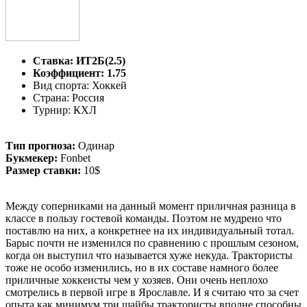
Ставка: ИТ2Б(2.5)
Коэффициент: 1.75
Вид спорта: Хоккей
Страна: Россия
Турнир: КХЛ
Тип прогноза:
Одинар
Букмекер:
Fonbet
Размер ставки:
10$
Между соперниками на данный момент приличная разница в
классе в пользу гостевой команды. Поэтом не мудрено что
поставлю на них, а конкретнее на их индивидуальный тотал.
Барыс почти не изменился по сравнению с прошлым сезоном,
когда он выступил что называется хуже некуда. Трактористы
тоже не особо изменились, но в их составе намного более
приличные хоккеисты чем у хозяев. Они очень неплохо
смотрелись в первой игре в Ярославле. И я считаю что за счет
опыта как минимум три шайбы трактористы вполне способны