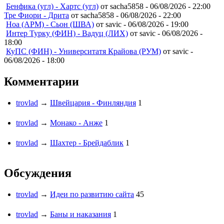
Бенфика (угл) - Хартс (угл)
от sacha5858 -
06/08/2026 - 22:00
Тре Фиори - Дрита
от sacha5858 -
06/08/2026 - 22:00
Ноа (АРМ) - Сьон (ШВА)
от savic -
06/08/2026 - 19:00
Интер Турку (ФИН) - Вадуц (ЛИХ)
от savic -
06/08/2026 -
18:00
КуПС (ФИН) - Университатя Крайова (РУМ)
от savic -
06/08/2026 - 18:00
Комментарии
trovlad
→
Швейцария - Финляндия
1
trovlad
→
Монако - Анже
1
trovlad
→
Шахтер - Брейдаблик
1
Обсуждения
trovlad
→
Идеи по развитию сайта
45
trovlad
→
Баны и наказания
1