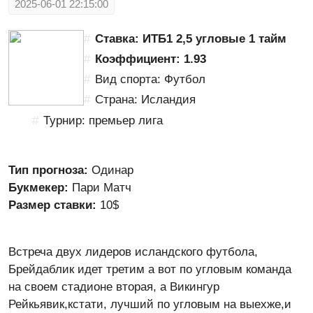
2025-06-01 22:15:00
Ставка: ИТБ1 2,5 угловые 1 тайм
Коэффициент: 1.93
Вид спорта: Футбол
Страна: Исландия
Турнир: премьер лига
Тип прогноза:
Одинар
Букмекер:
Пари Матч
Размер ставки:
10$
Встреча двух лидеров исландского футбола,
Брейдаблик идет третим а вот по угловым команда
на своем стадионе вторая, а Викингур
Рейкьявик,кстати, лучший по угловым на выехже,и