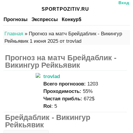
Вход
SPORTPOZITIV.RU
Прогнозы
Экспрессы
Конкур$
Главная
» Прогноз на матч Брейдаблик - Викингур
Рейкьявик 1 июня 2025 от trovlad
Прогноз на матч Брейдаблик -
Викингур Рейкьявик
trovlad
Всего прогнозов:
1203
Проходимость:
55%
Чистая прибль:
672$
Roi
: 5
Брейдаблик - Викингур
Рейкьявик