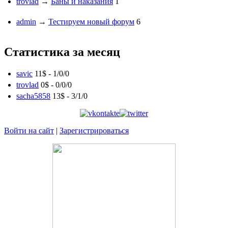
trovlad
→
Баны и наказания
1
admin
→
Тестируем новый форум
6
Статистика за месяц
savic
11$ -
1
/
0
/
0
trovlad
0$ -
0
/
0
/
0
sacha5858
13$ -
3
/
1
/
0
Войти на сайт
|
Зарегистрироваться