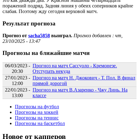
это как дважды два. У Красной Машины четырнадцать
поражений подряд, Задняя линия у обеих соперников крайне
слабая. Поэтому жду сегодня верховой матч.
Результат прогноза
Прогноз от
sacha5858
выиграл.
Прогноз добавлен :
чт,
23/10/2025 - 13:47
Прогнозы на ближайшие матчи
06/03/2023 -
Прогноз на матч Сассуоло - Кремонезе.
20:30
Отступать некуда
27/01/2023 -
Прогноз на матч Н. Джокович - Т. Пол. В финал
12:00
прямой дорогой
22/01/2023 -
Прогноз на матч В.Азаренко - Чжу Линь. На
13:00
классе
Прогнозы на футбол
Прогнозы на хоккей
Прогнозы на теннис
Прогнозы на баскетбол
Новое от капперов