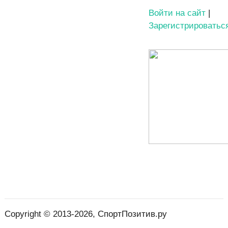
Войти на сайт
|
Зарегистрироватьс
Copyright © 2013-2026, СпортПозитив.ру