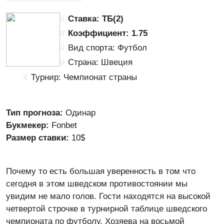
Ставка: ТБ(2)
Коэффициент: 1.75
Вид спорта: Футбол
Страна: Швеция
Турнир: Чемпионат страны
Тип прогноза:
Одинар
Букмекер:
Fonbet
Размер ставки:
10$
Почему то есть большая уверенность в том что
сегодня в этом шведском противостоянии мы
увидим не мало голов. Гости находятся на высокой
четвертой строчке в турнирной таблице шведского
чемпионата по футболу. Хозяева на восьмой