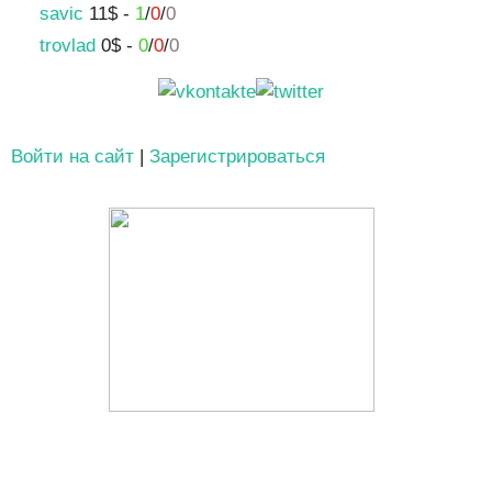
savic
11$ -
1
/
0
/
0
trovlad
0$ -
0
/
0
/
0
Войти на сайт
|
Зарегистрироваться