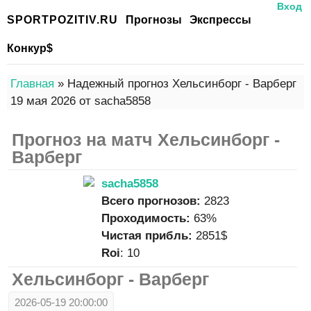
Вход
SPORTPOZITIV.RU
Прогнозы
Экспрессы
Конкур$
Главная
» Надежный прогноз Хельсинборг - Варберг
19 мая 2026 от sacha5858
Прогноз на матч Хельсинборг -
Варберг
sacha5858
Всего прогнозов:
2823
Проходимость:
63%
Чистая прибль:
2851$
Roi
: 10
Хельсинборг - Варберг
2026-05-19 20:00:00