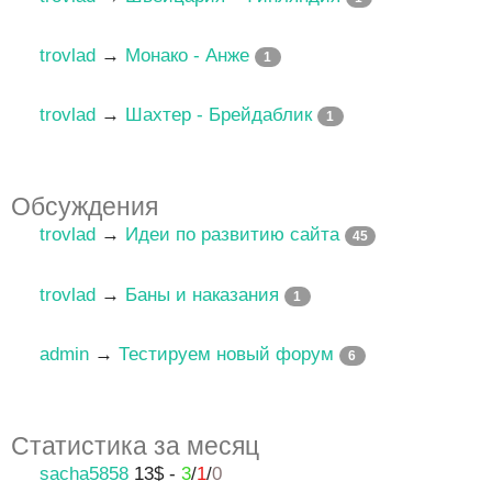
trovlad
→
Монако - Анже
1
trovlad
→
Шахтер - Брейдаблик
1
Обсуждения
trovlad
→
Идеи по развитию сайта
45
trovlad
→
Баны и наказания
1
admin
→
Тестируем новый форум
6
Статистика за месяц
sacha5858
13$ -
3
/
1
/
0