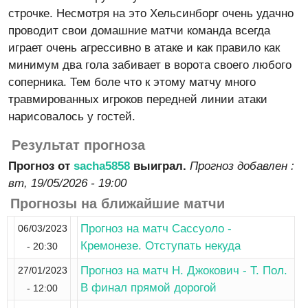
строчке. Несмотря на это Хельсинборг очень удачно
проводит свои домашние матчи команда всегда
играет очень агрессивно в атаке и как правило как
минимум два гола забивает в ворота своего любого
соперника. Тем боле что к этому матчу много
травмированных игроков передней линии атаки
нарисовалось у гостей.
Результат прогноза
Прогноз от
sacha5858
выиграл.
Прогноз добавлен :
вт, 19/05/2026 - 19:00
Прогнозы на ближайшие матчи
Прогноз на матч Сассуоло -
06/03/2023
Кремонезе. Отступать некуда
- 20:30
Прогноз на матч Н. Джокович - Т. Пол.
27/01/2023
В финал прямой дорогой
- 12:00