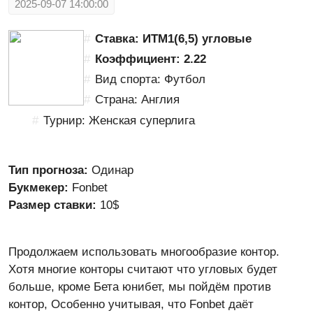
2025-09-07 14:00:00
Ставка: ИТМ1(6,5) угловые
Коэффициент: 2.22
Вид спорта: Футбол
Страна: Англия
Турнир: Женская суперлига
Тип прогноза:
Одинар
Букмекер:
Fonbet
Размер ставки:
10$
Продолжаем использовать многообразие контор.
Хотя многие конторы считают что угловых будет
больше, кроме Бета юнибет, мы пойдём против
контор, Особенно учитывая, что Fonbet даёт