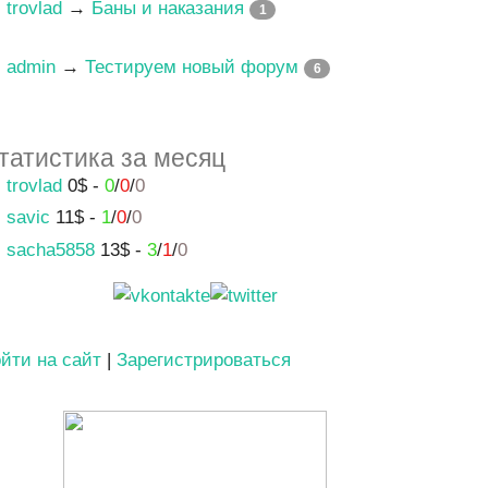
trovlad
→
Баны и наказания
1
admin
→
Тестируем новый форум
6
татистика за месяц
trovlad
0$ -
0
/
0
/
0
savic
11$ -
1
/
0
/
0
sacha5858
13$ -
3
/
1
/
0
йти на сайт
|
Зарегистрироваться