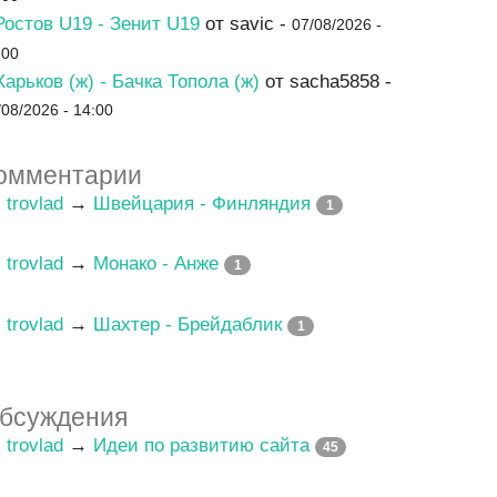
Ростов U19 - Зенит U19
от savic -
07/08/2026 -
:00
Харьков (ж) - Бачка Топола (ж)
от sacha5858 -
/08/2026 - 14:00
омментарии
trovlad
→
Швейцария - Финляндия
1
trovlad
→
Монако - Анже
1
trovlad
→
Шахтер - Брейдаблик
1
бсуждения
trovlad
→
Идеи по развитию сайта
45