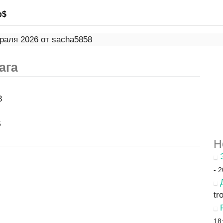
р$
раля 2026 от sacha5858
ага
3
$
Н
- 
tr
18