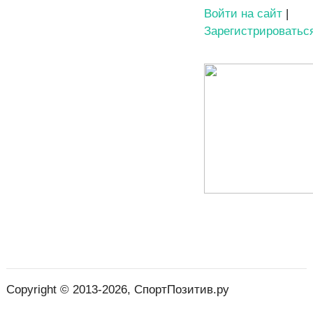
Войти на сайт
|
Зарегистрироватьс
Copyright © 2013-2026, СпортПозитив.ру