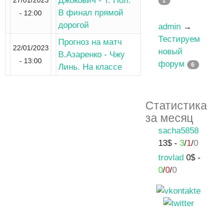
Джокович - Т. Пол.
1
В финал прямой
- 12:00
дорогой
admin
→
Тестируем
Прогноз на матч
22/01/2023
новый
В.Азаренко - Чжу
- 13:00
форум
6
Линь. На классе
Статистика
за месяц
sacha5858
13$ -
3
/
1
/
0
trovlad
0$ -
0
/
0
/
0