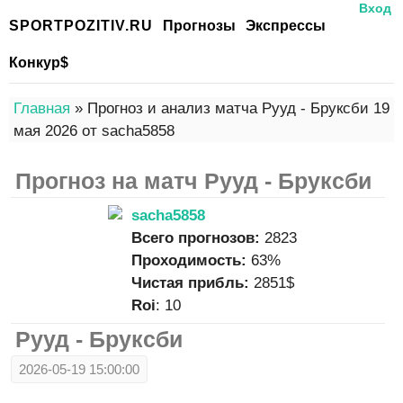
Вход
SPORTPOZITIV.RU
Прогнозы
Экспрессы
Конкур$
Главная
» Прогноз и анализ матча Рууд - Бруксби 19
мая 2026 от sacha5858
Прогноз на матч Рууд - Бруксби
sacha5858
Всего прогнозов:
2823
Проходимость:
63%
Чистая прибль:
2851$
Roi
: 10
Рууд - Бруксби
2026-05-19 15:00:00