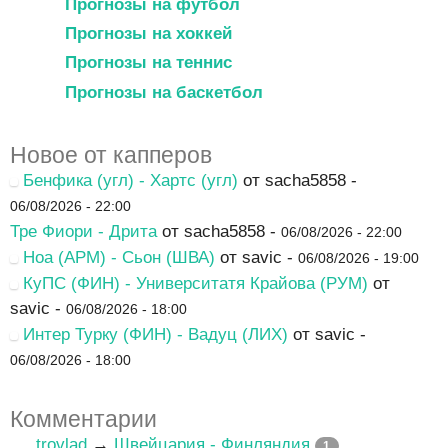
Прогнозы на футбол
Прогнозы на хоккей
Прогнозы на теннис
Прогнозы на баскетбол
Новое от капперов
Бенфика (угл) - Хартс (угл)
от sacha5858 -
06/08/2026 - 22:00
Тре Фиори - Дрита
от sacha5858 -
06/08/2026 - 22:00
Ноа (АРМ) - Сьон (ШВА)
от savic -
06/08/2026 - 19:00
КуПС (ФИН) - Университатя Крайова (РУМ)
от
savic -
06/08/2026 - 18:00
Интер Турку (ФИН) - Вадуц (ЛИХ)
от savic -
06/08/2026 - 18:00
Комментарии
trovlad
→
Швейцария - Финляндия
1