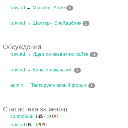
trovlad
→
Монако - Анже
1
trovlad
→
Шахтер - Брейдаблик
1
Обсуждения
trovlad
→
Идеи по развитию сайта
45
trovlad
→
Баны и наказания
1
admin
→
Тестируем новый форум
6
Статистика за месяц
sacha5858
13$ -
3
/
1
/
0
trovlad
0$ -
0
/
0
/
0