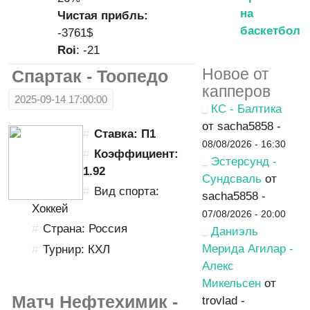
на
Чистая прибль:
баскетбол
-3761$
Roi
: -21
Новое от
Спартак - Тоопедо
капперов
2025-09-14 17:00:00
КС - Балтика
от sacha5858 -
Ставка: П1
08/08/2026 - 16:30
Коэффициент:
Эстерсунд -
1.92
Сундсваль
от
Вид спорта:
sacha5858 -
Хоккей
07/08/2026 - 20:00
Страна: Россия
Даниэль
Мерида Агилар -
Турнир: КХЛ
Алекс
Микельсен
от
Матч Нефтехимик -
trovlad -