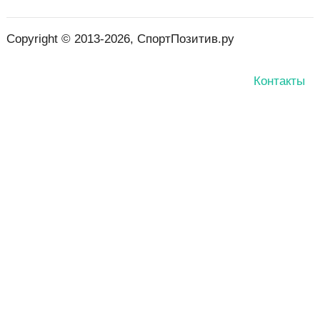
Copyright © 2013-2026, СпортПозитив.ру
Контакты