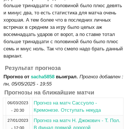
больше тринадцати с половиной было плюс девять
и минус два, то есть статистика для матча очень
хорошая. А тем более что в последних личных
встречах в среднем за игру было целых аж
восемнадцать ударов от ворот, а по ставке тотал
больше тринадцати с половиной было было плюс
семь и мнус ноль. Так что смело надо брать данный
вариант.
Результат прогноза
Прогноз от
sacha5858
выиграл.
Прогноз добавлен :
пн, 05/05/2025 - 19:55
Прогнозы на ближайшие матчи
Прогноз на матч Сассуоло -
06/03/2023
Кремонезе. Отступать некуда
- 20:30
Прогноз на матч Н. Джокович - Т. Пол.
27/01/2023
В финал прямой дорогой
- 12:00