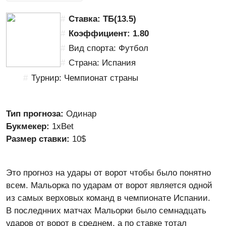
Ставка: ТБ(13.5)
Коэффициент: 1.80
Вид спорта: Футбол
Страна: Испания
Турнир: Чемпионат страны
Тип прогноза:
Одинар
Букмекер:
1xBet
Размер ставки:
10$
Это прогноз на удары от ворот чтобы было понятно
всем. Мальорка по ударам от ворот является одной
из самых верховых команд в чемпионате Испании.
В последнних матчах Мальорки было семнадцать
ударов от ворот в среднем, а по ставке тотал