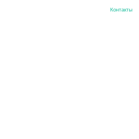
Контакты