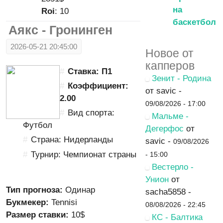
на
Roi
: 10
баскетбол
Аякс - Гронинген
2026-05-21 20:45:00
Новое от
капперов
Ставка: П1
Зенит - Родина
Коэффициент:
от savic -
2.00
09/08/2026 - 17:00
Вид спорта:
Мальме -
Футбол
Дегерфос
от
Страна: Нидерланды
savic -
09/08/2026
Турнир: Чемпионат страны
- 15:00
Вестерло -
Унион
от
Тип прогноза:
Одинар
sacha5858 -
Букмекер:
Tennisi
08/08/2026 - 22:45
Размер ставки:
10$
КС - Балтика