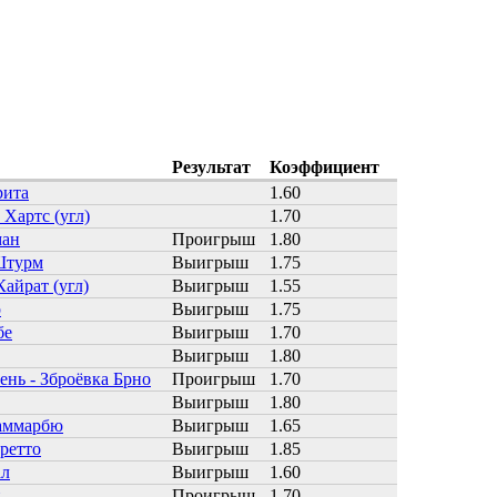
Результат
Коэффициент
рита
1.60
 Хартс (угл)
1.70
ман
Проигрыш
1.80
Штурм
Выигрыш
1.75
Кайрат (угл)
Выигрыш
1.55
р
Выигрыш
1.75
бе
Выигрыш
1.70
Выигрыш
1.80
ень - Зброёвка Брно
Проигрыш
1.70
Выигрыш
1.80
Хаммарбю
Выигрыш
1.65
ретто
Выигрыш
1.85
ал
Выигрыш
1.60
н
Проигрыш
1.70