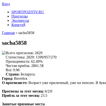
Вход
SPORTPOZITIV.RU
Прогнозы
Экспрессы
Конкур$
Главная
» sacha5858
sacha5858
Всего прогнозов: 2829
Статистика: 2829:
1599
/
957
/
270
Проходимость: 62.49%
Чистая прибль: 2861.5$
Roi: 9.96
Страна:
Беларусь
Город:
Витебск
О прогнозисте:
Возраст уже приличный, уже на пенсии. В букм
Прогнозы за этот месяц:
6
/
2
/
0
Прибль за этот месяц:
23.5
Занятые призовые места