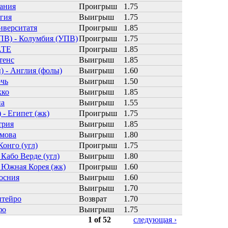
ания
Проигрыш
1.75
ьгия
Выигрыш
1.75
иверситатя
Проигрыш
1.85
ПВ) - Колумбия (УПВ)
Проигрыш
1.75
АТЕ
Проигрыш
1.85
тенс
Выигрыш
1.85
) - Англия (фолы)
Выигрыш
1.60
очь
Выигрыш
1.50
кко
Выигрыш
1.85
на
Выигрыш
1.55
 - Египет (жк)
Проигрыш
1.75
трия
Выигрыш
1.85
мова
Выигрыш
1.80
Конго (угл)
Проигрыш
1.75
 Кабо Верде (угл)
Выигрыш
1.80
- Южная Корея (жк)
Проигрыш
1.60
осния
Выигрыш
1.60
Выигрыш
1.70
нтейро
Возврат
1.70
фо
Выигрыш
1.75
1 of 52
следующая ›