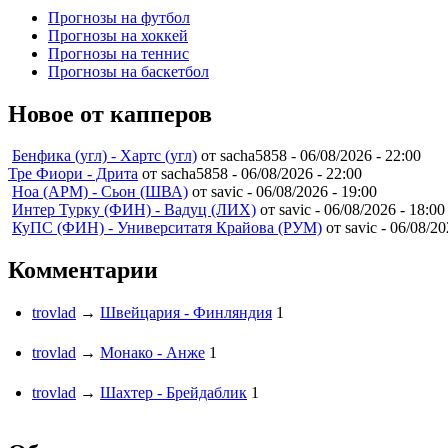
Прогнозы на футбол
Прогнозы на хоккей
Прогнозы на теннис
Прогнозы на баскетбол
Новое от капперов
Бенфика (угл) - Хартс (угл)
от sacha5858 -
06/08/2026 - 22:00
Тре Фиори - Дрита
от sacha5858 -
06/08/2026 - 22:00
Ноа (АРМ) - Сьон (ШВА)
от savic -
06/08/2026 - 19:00
Интер Турку (ФИН) - Вадуц (ЛИХ)
от savic -
06/08/2026 - 18:00
КуПС (ФИН) - Университатя Крайова (РУМ)
от savic -
06/08/20
Комментарии
trovlad
→
Швейцария - Финляндия
1
trovlad
→
Монако - Анже
1
trovlad
→
Шахтер - Брейдаблик
1