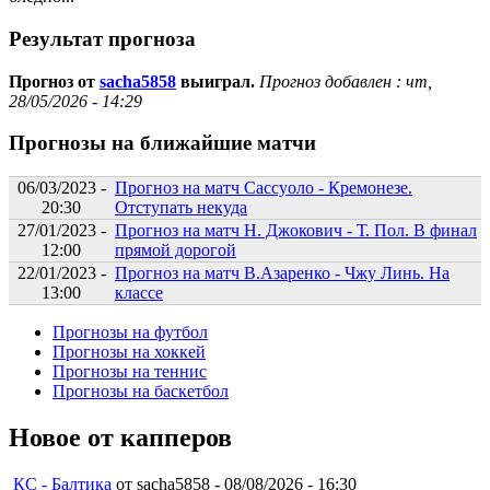
Результат прогноза
Прогноз от
sacha5858
выиграл.
Прогноз добавлен :
чт,
28/05/2026 - 14:29
Прогнозы на ближайшие матчи
06/03/2023 -
Прогноз на матч Сассуоло - Кремонезе.
20:30
Отступать некуда
27/01/2023 -
Прогноз на матч Н. Джокович - Т. Пол. В финал
12:00
прямой дорогой
22/01/2023 -
Прогноз на матч В.Азаренко - Чжу Линь. На
13:00
классе
Прогнозы на футбол
Прогнозы на хоккей
Прогнозы на теннис
Прогнозы на баскетбол
Новое от капперов
КС - Балтика
от sacha5858 -
08/08/2026 - 16:30