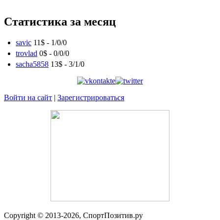
Статистика за месяц
savic
11$ -
1
/
0
/
0
trovlad
0$ -
0
/
0
/
0
sacha5858
13$ -
3
/
1
/
0
Войти на сайт
|
Зарегистрироваться
Copyright © 2013-2026, СпортПозитив.ру