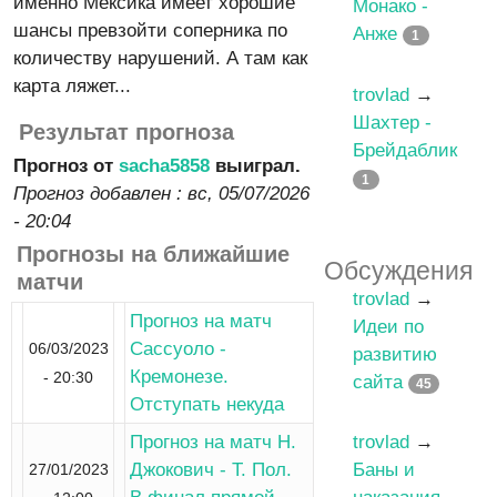
именно Мексика имеет хорошие
Монако -
шансы превзойти соперника по
Анже
1
количеству нарушений. А там как
карта ляжет...
trovlad
→
Шахтер -
Результат прогноза
Брейдаблик
Прогноз от
sacha5858
выиграл.
1
Прогноз добавлен :
вс, 05/07/2026
- 20:04
Прогнозы на ближайшие
Обсуждения
матчи
trovlad
→
Прогноз на матч
Идеи по
Сассуоло -
06/03/2023
развитию
Кремонезе.
- 20:30
сайта
45
Отступать некуда
Прогноз на матч Н.
trovlad
→
Джокович - Т. Пол.
Баны и
27/01/2023