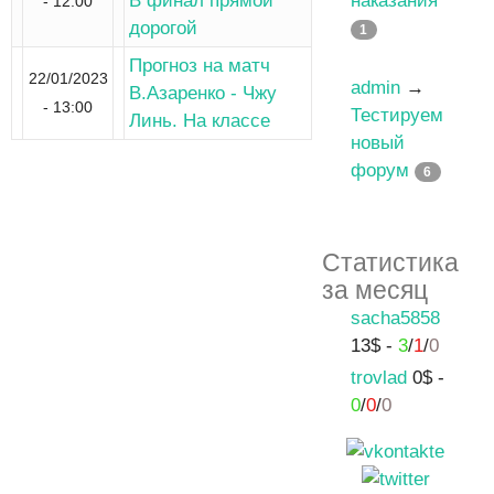
В финал прямой
наказания
- 12:00
дорогой
1
Прогноз на матч
22/01/2023
admin
→
В.Азаренко - Чжу
- 13:00
Тестируем
Линь. На классе
новый
форум
6
Статистика
за месяц
sacha5858
13$ -
3
/
1
/
0
trovlad
0$ -
0
/
0
/
0