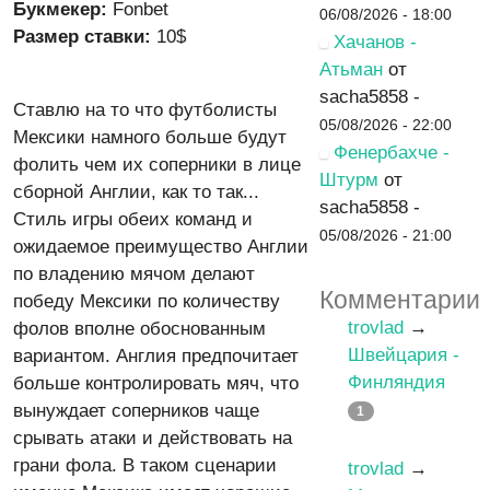
Букмекер:
Fonbet
06/08/2026 - 18:00
Размер ставки:
10$
Хачанов -
Атьман
от
sacha5858 -
Ставлю на то что футболисты
05/08/2026 - 22:00
Мексики намного больше будут
Фенербахче -
фолить чем их соперники в лице
Штурм
от
сборной Англии, как то так...
sacha5858 -
Стиль игры обеих команд и
05/08/2026 - 21:00
ожидаемое преимущество Англии
по владению мячом делают
Комментарии
победу Мексики по количеству
trovlad
→
фолов вполне обоснованным
Швейцария -
вариантом. Англия предпочитает
Финляндия
больше контролировать мяч, что
вынуждает соперников чаще
1
срывать атаки и действовать на
грани фола. В таком сценарии
trovlad
→