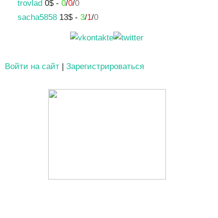
trovlad
0$ -
0
/
0
/
0
sacha5858
13$ -
3
/
1
/
0
Войти на сайт
|
Зарегистрироваться