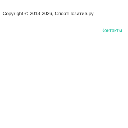
Copyright © 2013-2026, СпортПозитив.ру
Контакты