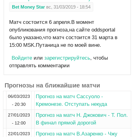
Bet Money Star
вс, 31/03/2019 - 18:54
Матч состоится 6 апреля.В момент
опубликования прогноза,на сайте oddsportal
было указано,что матч состоится 31 марта в
15:00 MSK.Путаница не по моей вине.
Войдите
или
зарегистрируйтесь
, чтобы
отправлять комментарии
Прогнозы на ближайшие матчи
Прогноз на матч Сассуоло -
06/03/2023
Кремонезе. Отступать некуда
- 20:30
Прогноз на матч Н. Джокович - Т. Пол.
27/01/2023
В финал прямой дорогой
- 12:00
Прогноз на матч В.Азаренко - Чжу
22/01/2023