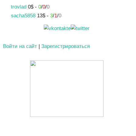
trovlad
0$ -
0
/
0
/
0
sacha5858
13$ -
3
/
1
/
0
Войти на сайт
|
Зарегистрироваться