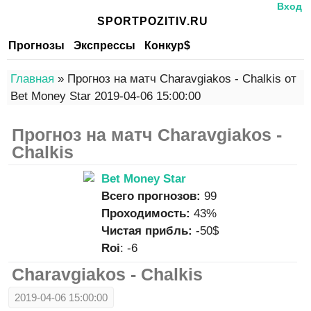
Вход
SPORTPOZITIV.RU
Прогнозы
Экспрессы
Конкур$
Главная
» Прогноз на матч Charavgiakos - Chalkis от
Bet Money Star 2019-04-06 15:00:00
Прогноз на матч Charavgiakos -
Chalkis
Bet Money Star
Всего прогнозов:
99
Проходимость:
43%
Чистая прибль:
-50$
Roi
: -6
Charavgiakos - Chalkis
2019-04-06 15:00:00