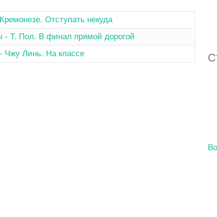
 Кремонезе. Отступать некуда
ч - Т. Пол. В финал прямой дорогой
- Чжу Линь. На классе
С
Во