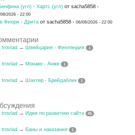
Бенфика (угл) - Хартс (угл)
от sacha5858 -
/08/2026 - 22:00
е Фиори - Дрита
от sacha5858 -
06/08/2026 - 22:00
омментарии
trovlad
→
Швейцария - Финляндия
1
trovlad
→
Монако - Анже
1
trovlad
→
Шахтер - Брейдаблик
1
бсуждения
trovlad
→
Идеи по развитию сайта
45
trovlad
→
Баны и наказания
1