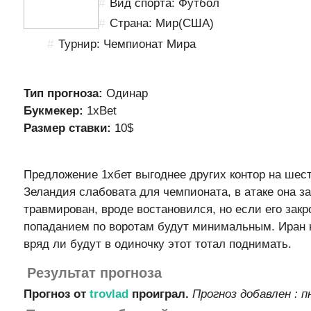
Вид спорта: Футбол
Страна: Мир(США)
Турнир: Чемпионат Мира
Тип прогноза:
Одинар
Букмекер:
1xBet
Размер ставки:
10$
Предложение 1хбет выгоднее других контор на шест
Зеландия слабовата для чемпионата, в атаке она з
травмирован, вроде востановился, но если его зак
попаданием по воротам будут минимальным. Иран 
вряд ли будут в одиночку этот тотал поднимать.
Результат прогноза
Прогноз от
trovlad
проиграл.
Прогноз добавлен :
п