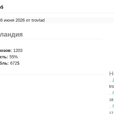
р$
6 июня 2026 от trovlad
еландия
нозов:
1203
сть:
55%
бль:
672$
Н
tr
18
17