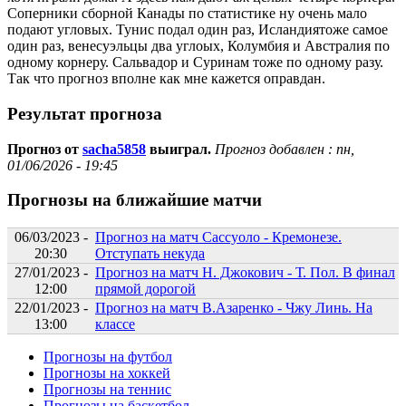
Соперники сборной Канады по статистике ну очень мало
подают угловых. Тунис подал один раз, Исландиятоже самое
один раз, венесуэльцы два углоых, Колумбия и Австралия по
одному корнеру. Сальвадор и Суринам тоже по одному разу.
Так что прогноз вполне как мне кажется оправдан.
Результат прогноза
Прогноз от
sacha5858
выиграл.
Прогноз добавлен :
пн,
01/06/2026 - 19:45
Прогнозы на ближайшие матчи
06/03/2023 -
Прогноз на матч Сассуоло - Кремонезе.
20:30
Отступать некуда
27/01/2023 -
Прогноз на матч Н. Джокович - Т. Пол. В финал
12:00
прямой дорогой
22/01/2023 -
Прогноз на матч В.Азаренко - Чжу Линь. На
13:00
классе
Прогнозы на футбол
Прогнозы на хоккей
Прогнозы на теннис
Прогнозы на баскетбол