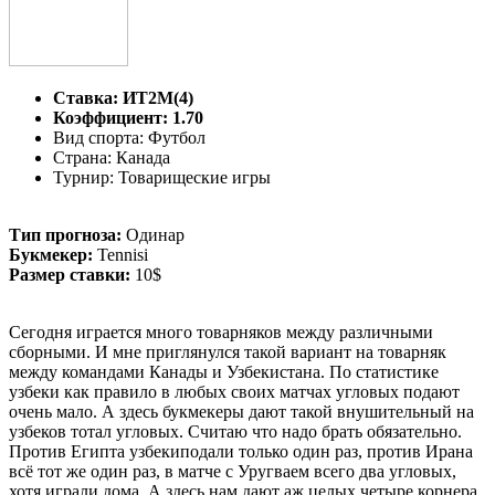
Ставка: ИТ2М(4)
Коэффициент: 1.70
Вид спорта: Футбол
Страна: Канада
Турнир: Товарищеские игры
Тип прогноза:
Одинар
Букмекер:
Tennisi
Размер ставки:
10$
Сегодня играется много товарняков между различными
сборными. И мне приглянулся такой вариант на товарняк
между командами Канады и Узбекистана. По статистике
узбеки как правило в любых своих матчах угловых подают
очень мало. А здесь букмекеры дают такой внушительный на
узбеков тотал угловых. Считаю что надо брать обязательно.
Против Египта узбекиподали только один раз, против Ирана
всё тот же один раз, в матче с Уругваем всего два угловых,
хотя играли дома. А здесь нам дают аж целых четыре корнера.