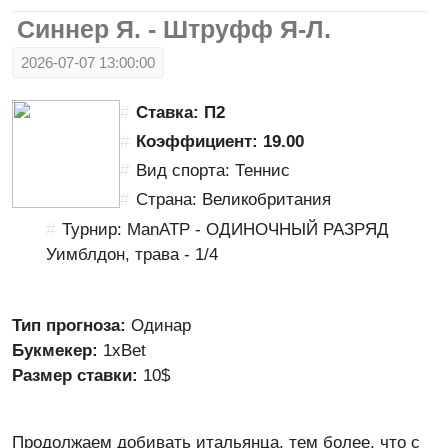
Синнер Я. - Штруфф Я-Л.
2026-07-07 13:00:00
Ставка: П2
Коэффициент: 19.00
Вид спорта: Теннис
Страна: Великобритания
Турнир: ManATP - ОДИНОЧНЫЙ РАЗРЯД
Уимблдон, трава - 1/4
Тип прогноза:
Одинар
Букмекер:
1xBet
Размер ставки:
10$
Продолжаем добивать итальянца, тем более, что с