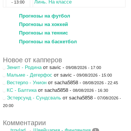
Линь. На классе
- 13:00
Прогнозы на футбол
Прогнозы на хоккей
Прогнозы на теннис
Прогнозы на баскетбол
Новое от капперов
Зенит - Родина
от savic -
09/08/2026 - 17:00
Мальме - Дегерфос
от savic -
09/08/2026 - 15:00
Вестерло - Унион
от sacha5858 -
08/08/2026 - 22:45
КС - Балтика
от sacha5858 -
08/08/2026 - 16:30
Эстерсунд - Сундсваль
от sacha5858 -
07/08/2026 -
20:00
Комментарии
trovlad
→
Швейцария - Финляндия
1