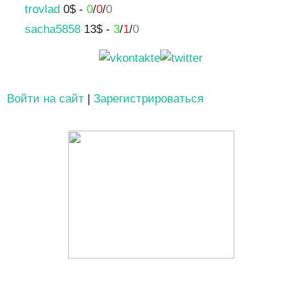
trovlad
0$ -
0
/
0
/
0
sacha5858
13$ -
3
/
1
/
0
Войти на сайт
|
Зарегистрироваться