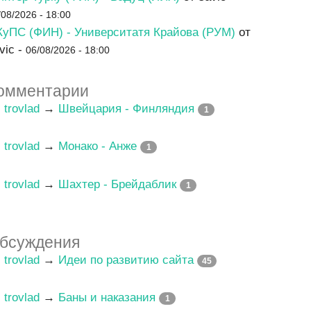
/08/2026 - 18:00
КуПС (ФИН) - Университатя Крайова (РУМ)
от
vic -
06/08/2026 - 18:00
омментарии
trovlad
→
Швейцария - Финляндия
1
trovlad
→
Монако - Анже
1
trovlad
→
Шахтер - Брейдаблик
1
бсуждения
trovlad
→
Идеи по развитию сайта
45
trovlad
→
Баны и наказания
1