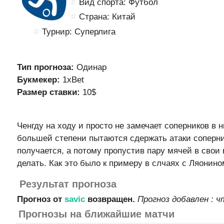
Вид спорта: Футбол
Страна: Китай
Турнир: Суперлига
Тип прогноза:
Одинар
Букмекер:
1xBet
Размер ставки:
10$
Ченгду на ходу и просто не замечает соперников в 
большей степени пытаются сдержать атаки соперник
получается, а потому пропустив пару мячей в свои 
делать. Как это было к примеру в слчаях с Ляонин
Результат прогноза
Прогноз от
savic
возвращен.
Прогноз добавлен :
чт
Прогнозы на ближайшие матчи