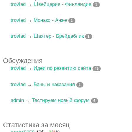
trovlad
→
Швейцария - Финляндия
1
trovlad
→
Монако - Анже
1
trovlad
→
Шахтер - Брейдаблик
1
Обсуждения
trovlad
→
Идеи по развитию сайта
45
trovlad
→
Баны и наказания
1
admin
→
Тестируем новый форум
6
Статистика за месяц