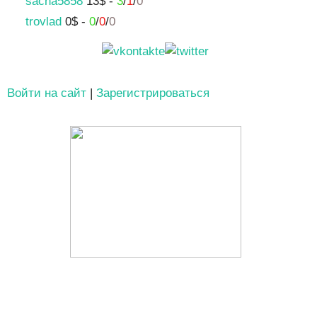
sacha5858
13$ -
3
/
1
/
0
trovlad
0$ -
0
/
0
/
0
Войти на сайт
|
Зарегистрироваться