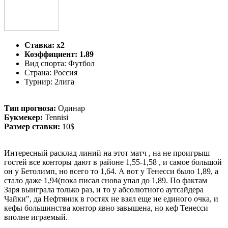
Ставка: х2
Коэффициент: 1.89
Вид спорта: Футбол
Страна: Россия
Турнир: 2лига
Тип прогноза:
Одинар
Букмекер:
Tennisi
Размер ставки:
10$
Интересный расклад линий на этот матч , на не проигрыш
гостей все конторы дают в районе 1,55-1,58 , и самое большой
он у Бетолимп, но всего то 1,64. А вот у Тенесси было 1,89, а
стало даже 1,94(пока писал снова упал до 1,89. По фактам
Заря выиграла только раз, и то у абсолютного аутсайдера
Чайки", да Нефтяник в гостях не взял еще не единого очка, и
кефы большинства контор явно завышена, но кеф Тенесси
вполне играемый.