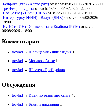
Бенфика (угл) - Хартс (угл)
от sacha5858 -
06/08/2026 - 22:00
Тре Фиори - Дрита
от sacha5858 -
06/08/2026 - 22:00
Ноа (АРМ) - Сьон (ШВА)
от savic -
06/08/2026 - 19:00
Интер Турку (ФИН) - Вадуц (ЛИХ)
от savic -
06/08/2026 -
18:00
КуПС (ФИН) - Университатя Крайова (РУМ)
от savic -
06/08/2026 - 18:00
Комментарии
trovlad
→
Швейцария - Финляндия
1
trovlad
→
Монако - Анже
1
trovlad
→
Шахтер - Брейдаблик
1
Обсуждения
trovlad
→
Идеи по развитию сайта
45
trovlad
→
Баны и наказания
1