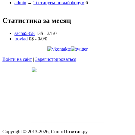
admin
→
Тестируем новый форум
6
Статистика за месяц
sacha5858
13$ -
3
/
1
/
0
trovlad
0$ -
0
/
0
/
0
Войти на сайт
|
Зарегистрироваться
Copyright © 2013-2026, СпортПозитив.ру