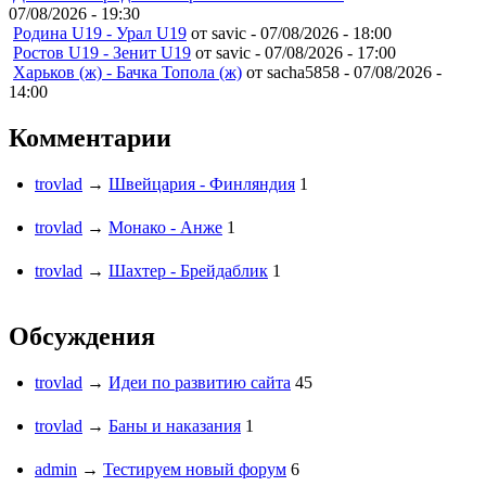
07/08/2026 - 19:30
Родина U19 - Урал U19
от savic -
07/08/2026 - 18:00
Ростов U19 - Зенит U19
от savic -
07/08/2026 - 17:00
Харьков (ж) - Бачка Топола (ж)
от sacha5858 -
07/08/2026 -
14:00
Комментарии
trovlad
→
Швейцария - Финляндия
1
trovlad
→
Монако - Анже
1
trovlad
→
Шахтер - Брейдаблик
1
Обсуждения
trovlad
→
Идеи по развитию сайта
45
trovlad
→
Баны и наказания
1
admin
→
Тестируем новый форум
6