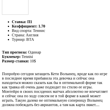
Ставка: П1
Коэффициент: 1.70
Вид спорта: Теннис
Страна: Англия
Турнир: ВТА
Тип прогноза:
Одинар
Букмекер:
Tennisi
Размер ставки:
10$
Попробую сегодня затащить Кети Волынец, вроде как по игре
в последнее время прибавила эта девочка и сейчас она
находиться можно сказать как бы в оптимальной форме так
как травка ей очень даже подходит по стилю ее игры.
Монтейро в своих послдених матчах абсолютно не впечатляет
и сейчас она по ходу совсем не в той форме в какой может
играть. Такую далеко не оптимальную соперницу Волынец
должна побеждать без авриантов, а там как карта ляжет....