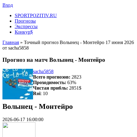
Вход
SPORTPOZITIV.RU
Прогнозы
Экспрессы
Конкур$
Главная
» Точный прогноз Волынец - Монтейро 17 июня 2026
от sacha5858
Прогноз на матч Волынец - Монтейро
sacha5858
Всего прогнозов:
2823
Проходимость:
63%
Чистая прибль:
2851$
Roi
: 10
Волынец - Монтейро
2026-06-17 16:00:00