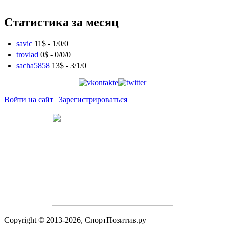
Статистика за месяц
savic
11$ -
1
/
0
/
0
trovlad
0$ -
0
/
0
/
0
sacha5858
13$ -
3
/
1
/
0
Войти на сайт
|
Зарегистрироваться
Copyright © 2013-2026, СпортПозитив.ру